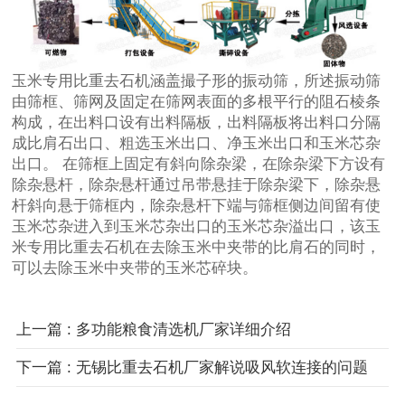
玉米专用比重去石机涵盖撮子形的振动筛，所述振动筛
由筛框、筛网及固定在筛网表面的多根平行的阻石棱条
构成，在出料口设有出料隔板，出料隔板将出料口分隔
成比肩石出口、粗选玉米出口、净玉米出口和玉米芯杂
出口。 在筛框上固定有斜向除杂梁，在除杂梁下方设有
除杂悬杆，除杂悬杆通过吊带悬挂于除杂梁下，除杂悬
杆斜向悬于筛框内，除杂悬杆下端与筛框侧边间留有使
玉米芯杂进入到玉米芯杂出口的玉米芯杂溢出口，该玉
米专用比重去石机在去除玉米中夹带的比肩石的同时，
可以去除玉米中夹带的玉米芯碎块。
上一篇 : 多功能粮食清选机厂家详细介绍
下一篇 : 无锡比重去石机厂家解说吸风软连接的问题