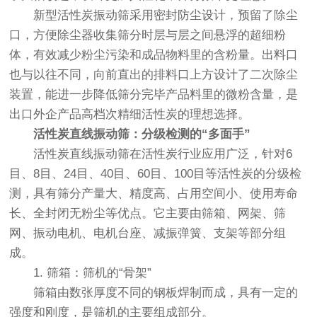
新型活性炭振动筛采用密封防尘设计，预留了除尘
口，方便除尘器收集筛分时层与层之间悬浮的超细粉
体，有效减少粉尘污染和成品物料里的含粉量。出料口
也与以往不同，向前直出的排料口上方设计了二次除尘
装置，能进一步降低筛分完毕产品料里的微粉含量，是
出口外企产品高档次精细活性炭的理想选择。
活性炭直线振动筛：分级检测的“多面手”
活性炭直线振动筛在活性炭行业应用广泛，针对6
目、8目、24目、40目、60目、100目等活性炭的分级检
测，具有筛分产量大、精度高、占用空间小、使用寿命
长、全封闭无粉尘等优点。它主要由筛箱、网架、筛
网、振动电机、电机台座、减振弹簧、支架等部分组
成。
1. 筛箱：筛机的“骨架”
筛箱由数张厚度不同的钢板焊制而成，具有一定的
强度和刚度，是筛机的主要组成部分。