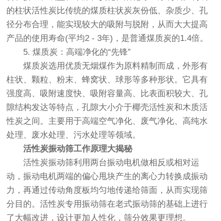
的柱状活性炭比传统的煤质柱状炭灰份低、杂质少、孔
径分布合理，能实现较大的吸附与脱附，从而大大提高
产品的使用寿命(平均2 - 3年)，是普通煤质炭的1.4倍。
5. 煤质炭：高端净化的“先锋”
煤质炭选用优质无烟煤作为原料精制而成，外形有
柱状、颗粒、粉末、蜂窝状、球形等多种形状。它具有
强度高、吸附速度快、吸附容量高、比表面积较大、孔
隙结构发达等特点，孔隙大小介于椰壳活性炭和木质活
性炭之间。主要用于高端空气净化、废气净化、高纯水
处理、废水处理、污水处理等领域。
活性炭振动筛工作原理大揭秘
活性炭振动筛利用两台振动电机做相反或相对运
动，振动电机两端的偏心甩块产生的离心力转换成振动
力，再通过传动角度板均匀地传递给筛面，从而实现筛
分目的。活性炭专用振动筛在老式振动筛的基础上进行
了大幅改进，设计更加人性化，筛分效果更理想。